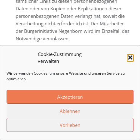
sämtlicher Links zu diesen personenbezogenen
Daten oder von Kopien oder Replikationen dieser
personenbezogenen Daten verlangt hat, soweit die
Verarbeitung nicht erforderlich ist. Der Mitarbeiter
der Bürgerinitiative Negenborn wird im Einzelfall das
Notwendige veranlassen.
e) Recht auf Einschränkung der
Cookie-Zustimmung
Verarbeitung
verwalten
Jede von der Verarbeitung personenbezogener Daten
betroffene Person hat das vom Europäischen
Wir verwenden Cookies, um unsere Website und unseren Service zu
optimieren.
Richtlinien- und Verordnungsgeber gewährte Recht,
von dem Verantwortlichen die Einschränkung der
Verarbeitung zu verlangen, wenn eine der folgenden
Akzeptieren
Voraussetzungen gegeben ist:
Ablehnen
Die Richtigkeit der personenbezogenen Daten wird
von der betroffenen Person bestritten, und zwar
Vorlieben
für eine Dauer, die es dem Verantwortlichen
ermöglicht, die Richtigkeit der personenbezogenen